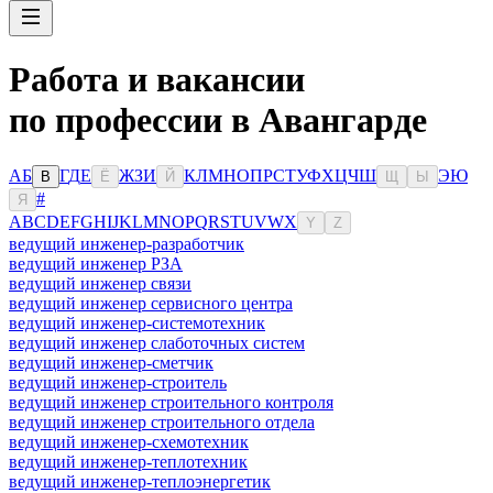
Работа и вакансии
по профессии в Авангарде
А
Б
Г
Д
Е
Ж
З
И
К
Л
М
Н
О
П
Р
С
Т
У
Ф
Х
Ц
Ч
Ш
Э
Ю
В
Ё
Й
Щ
Ы
#
Я
A
B
C
D
E
F
G
H
I
J
K
L
M
N
O
P
Q
R
S
T
U
V
W
X
Y
Z
ведущий инженер-разработчик
ведущий инженер РЗА
ведущий инженер связи
ведущий инженер сервисного центра
ведущий инженер-системотехник
ведущий инженер слаботочных систем
ведущий инженер-сметчик
ведущий инженер-строитель
ведущий инженер строительного контроля
ведущий инженер строительного отдела
ведущий инженер-схемотехник
ведущий инженер-теплотехник
ведущий инженер-теплоэнергетик