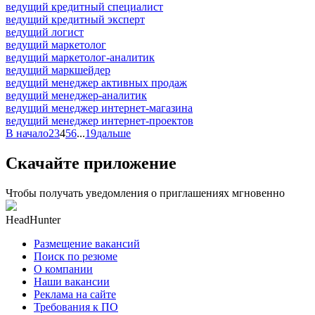
ведущий кредитный специалист
ведущий кредитный эксперт
ведущий логист
ведущий маркетолог
ведущий маркетолог-аналитик
ведущий маркшейдер
ведущий менеджер активных продаж
ведущий менеджер-аналитик
ведущий менеджер интернет-магазина
ведущий менеджер интернет-проектов
В начало
2
3
4
5
6
...
19
дальше
Скачайте приложение
Чтобы получать уведомления о приглашениях мгновенно
HeadHunter
Размещение вакансий
Поиск по резюме
О компании
Наши вакансии
Реклама на сайте
Требования к ПО