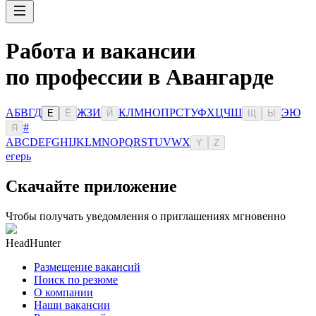
Работа и вакансии
по профессии в Авангарде
А
Б
В
Г
Д
Ж
З
И
К
Л
М
Н
О
П
Р
С
Т
У
Ф
Х
Ц
Ч
Ш
Э
Ю
Е
Ё
Й
Щ
Ы
#
Я
A
B
C
D
E
F
G
H
I
J
K
L
M
N
O
P
Q
R
S
T
U
V
W
X
Y
Z
егерь
Скачайте приложение
Чтобы получать уведомления о приглашениях мгновенно
HeadHunter
Размещение вакансий
Поиск по резюме
О компании
Наши вакансии