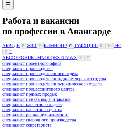
Работа и вакансии
по профессии в Авангарде
А
Б
В
Г
Д
Е
Ж
З
И
К
Л
М
Н
О
П
Р
Т
У
Ф
Х
Ц
Ч
Ш
Э
Ю
Ё
Й
С
Щ
Ы
#
Я
A
B
C
D
E
F
G
H
I
J
K
L
M
N
O
P
Q
R
S
T
U
V
W
X
Y
Z
специалист проектного офиса
специалист производства
специалист производственного отдела
специалист производственно-диспетчерского отдела
специалист производственно-технического отдела
специалист процессингового центра
специалист прямых продаж
специалист пункта выдачи заказов
специалист расчетного отдела
специалист расчетного центра
специалист рынка недвижимости
специалист сварочного производства
специалист секретариата