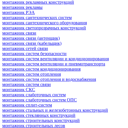
монтажник рекламных конструкций
монтажник рекламы
монтажник РЭА
монтажник сантехнических систем
монтажник сантехнического оборудования
монтажник светопрозрачных конструкций
монтажник связи
монтажник связи (антенщик)
монтажник связи (кабельщик)
монтажник сетей связи
монтажник систем безопасности
монтажник систем вентиляции и кондиционирования
монтажник систем вентиляции и пневмотранспорта
монтажник систем кондиционирования
монтажник систем отопления
монтажник систем отопления и водоснабжения
монтажник систем связи
монтажник СКС
монтажник слаботочных систем
монтажник слаботочных систем ОПС
монтажник сплит-систем
монтажник стальных и железобетонных конструкций
монтажник стеклянных конструкций
монтажник строительных конструкций
монтажник строительных лесов