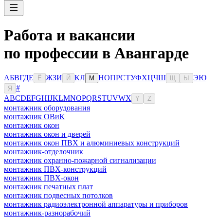
Работа и вакансии
по профессии в Авангарде
А
Б
В
Г
Д
Е
Ж
З
И
К
Л
Н
О
П
Р
С
Т
У
Ф
Х
Ц
Ч
Ш
Э
Ю
Ё
Й
М
Щ
Ы
#
Я
A
B
C
D
E
F
G
H
I
J
K
L
M
N
O
P
Q
R
S
T
U
V
W
X
Y
Z
монтажник оборудования
монтажник ОВиК
монтажник окон
монтажник окон и дверей
монтажник окон ПВХ и алюминиевых конструкций
монтажник-отделочник
монтажник охранно-пожарной сигнализации
монтажник ПВХ-конструкций
монтажник ПВХ-окон
монтажник печатных плат
монтажник подвесных потолков
монтажник радиоэлектронной аппаратуры и приборов
монтажник-разнорабочий