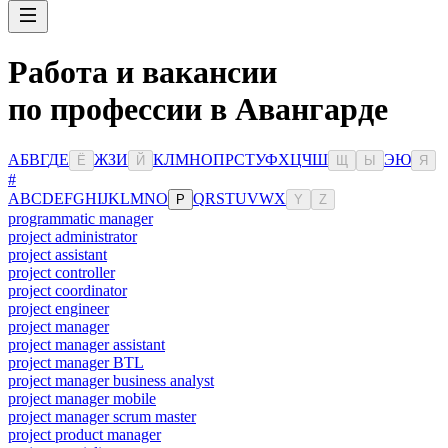
Работа и вакансии
по профессии в Авангарде
А
Б
В
Г
Д
Е
Ж
З
И
К
Л
М
Н
О
П
Р
С
Т
У
Ф
Х
Ц
Ч
Ш
Э
Ю
Ё
Й
Щ
Ы
Я
#
A
B
C
D
E
F
G
H
I
J
K
L
M
N
O
Q
R
S
T
U
V
W
X
P
Y
Z
programmatic manager
project administrator
project assistant
project controller
project coordinator
project engineer
project manager
project manager assistant
project manager BTL
project manager business analyst
project manager mobile
project manager scrum master
project product manager