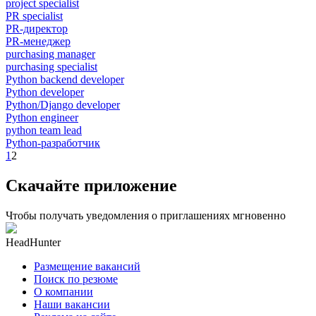
project specialist
PR specialist
PR-директор
PR-менеджер
purchasing manager
purchasing specialist
Python backend developer
Python developer
Python/Django developer
Python engineer
python team lead
Python-разработчик
1
2
Скачайте приложение
Чтобы получать уведомления о приглашениях мгновенно
HeadHunter
Размещение вакансий
Поиск по резюме
О компании
Наши вакансии