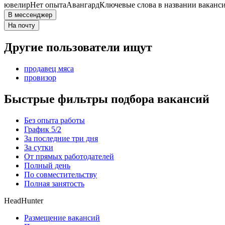
ювелир
Нет опыта
Авангард
Ключевые слова в названии ваканси
В мессенджер
На почту
Другие пользователи ищут
продавец мяса
провизор
Быстрые фильтры подбора вакансий
Без опыта работы
График 5/2
За последние три дня
За сутки
От прямых работодателей
Полный день
По совместительству
Полная занятость
HeadHunter
Размещение вакансий