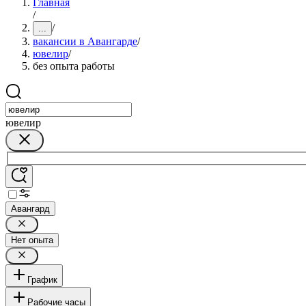
Главная
/
/
...
вакансии в Авангарде
/
ювелир
/
без опыта работы
ювелир
Авангард
Нет опыта
График
Рабочие часы