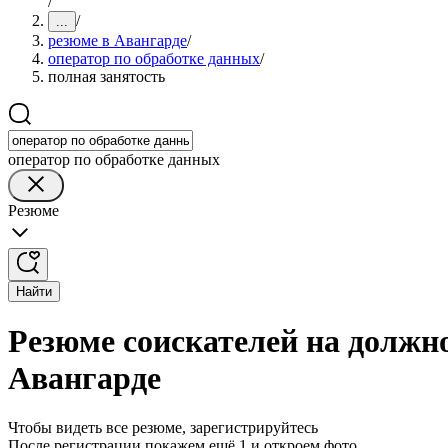
/
/
...
резюме в Авангарде
/
оператор по обработке данных
/
полная занятость
оператор по обработке данных
Резюме
Найти
Резюме соискателей на должно
Авангарде
Чтобы видеть все резюме, зарегистрируйтесь
После регистрации покажем ещё 1 и откроем фото