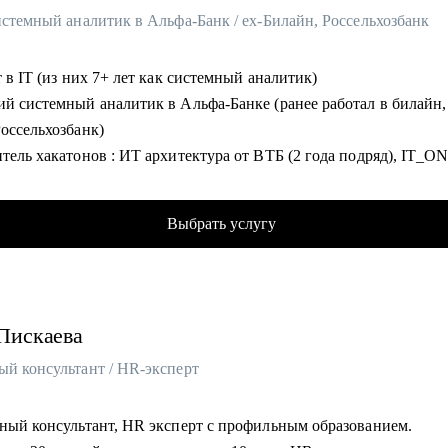
истемный аналитик в Альфа-Банк / ex-Билайн, Россельхозбанк
т в IT (из них 7+ лет как системный аналитик)
ий системный аналитик в Альфа-Банке (ранее работал в билайн
Россельхозбанк)
тель хакатонов : ИТ архитектура от ВТБ (2 года подряд), IT_
истемных аналитиков
ботал с нуля множество сервисов и систем интеграции в крупне
Выбрать услугу
иях
 200+ собеседований и вырастил 20+ junior-аналитиков до middle
вил авторский курс по SQL для системных аналитиков в Билайн
Пискаева
омогу:
ый консультант / HR-эксперт
ить резюме, которое пройдет через ATS и заинтересует рекруте
товиться к техническому собеседованию и защите тестового зад
• Карьерный консультант, HR эксперт с профильным образованием.
ить карьерную траекторию от junior до lead позиций