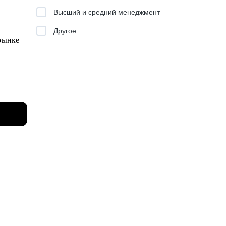
Высший и средний менеджмент
Другое
 рынке
и
тся
ить
на пути
егии, а
поводы с