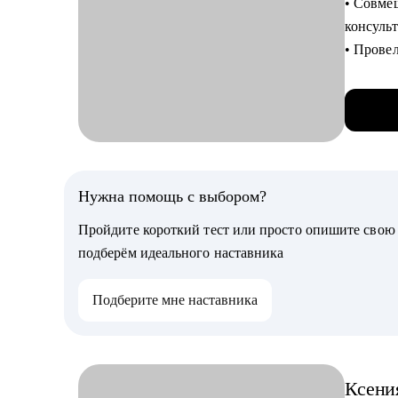
• Совмеща
• Прокач
консуль
архитек
• Провел
• Освои
медицин
просмот
Кому мо
• Знаю, 
• Систе
професс
• IT-сп
• Руков
С чем п
Нужна помощь с выбором?
• Состав
Пройдите короткий тест или просто опишите сво
и как дв
подберём идеального наставника
• Создан
других,
Подберите мне наставника
• Подготовлю к собеседованию. Как рез
уверенн
• Психо
(смена п
Ксени