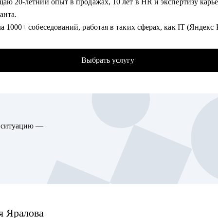
ю 20-летний опыт в продажах, 10 лет в HR и экспертизу карьерного
ать hard skills: системный анализ, проектирование API, интегра
танта.
тура
а 1000+ собеседований, работая в таких сферах, как IT (Яндекс 
ть инструменты: BPMN, UML, SQL, Confluence, Jira
е и продажах. Поэтому я понимаю процесс найма изнутри: от
ра резюме до принятия финального решения.
гу помочь:
Выбрать услугу
на своем опыте и примере клиентов , что в 40+ можно успешно 
мным и бизнес-аналитикам всех уровней
ию и найти хорошую работу в крупных компаниях.
ециалистам, планирующим переход в аналитику
одителям аналитических команд
омогу:
ление стратегии поиска работы, с четким и реалистичным план
ю ситуацию —
игаться, чтобы получить интересные вам предложения о работе
ие резюме, которое не потеряется в общей массе и выделит из с
 привлекая внимание рекрутеров.
ультат, вы будете чувствовать себя
о и сможете выгодно подчеркнуть свои сильные стороны.
логическую поддержку, которая поможет преодолеть любые бар
рофессии, выход из декрета, возрастные барьеры)
я
Яралова