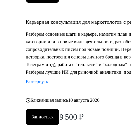
Кому могу помочь:
• Специалистам в маркетинге - бренд-менеджмент / dig
Карьерная консультация для маркетологов с 
растут к уровню Senior, Lead или CMO.
• Руководителям и СМО, которым нужна внешняя точ
Разберем основные шаги в карьере, наметим план 
• Владельцам бизнеса и предпринимателям, выстраи
категории или в новые виды деятельности, разраб
сопроводительных писем под новые позиции. Пере
нетворка, построения основы личного бренда в кор
Телеграм и тд), работа с "теплыми" и "холодным" 
Разберем лучшие ИИ для рыночной аналитики, под
Развернуть
Ближайшая запись
10 августа 2026
9 500
₽
Записаться