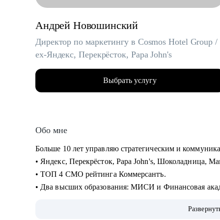
Андрей Новошинский
Директор по маркетингу в Cosmos Hotel Group /
ex-Яндекс, Перекрёсток, Papa John's
Выбрать услугу
Обо мне
Больше 10 лет управляю стратегическим и коммуни
• Яндекс, Перекрёсток, Papa John's, Шоколадница, Ма
• ТОП 4 СМО рейтинга Коммерсантъ.
• Два высших образования: МИСИ и Финансовая ака
Сертифицированный бизнес-трекер. Ментор в проекте
Развернут
• С 2019 года провел 1000+ часов личных консультац