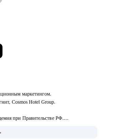
кационным маркетингом.
гнит, Cosmos Hotel Group.
демия при Правительстве РФ.
 Phoenix Education.
ь
ий.