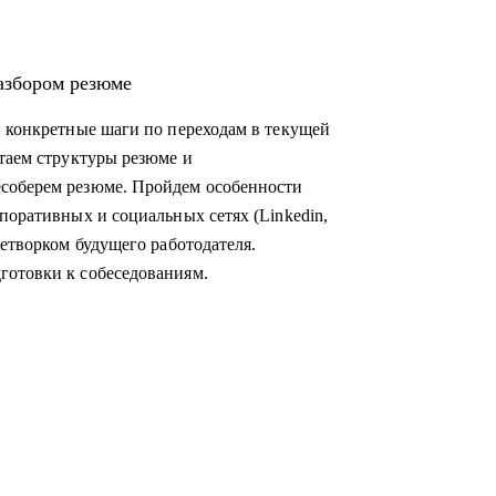
ital / SMM / PR / аналитика, - которые
разбором резюме
ка зрения.
и конкретные шаги по переходам в текущей
вающим маркетинг.
отаем структуры резюме и
соберем резюме. Пройдем особенности
поративных и социальных сетях (Linkedin,
нетворком будущего работодателя.
готовки к собеседованиям.