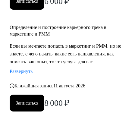
6 000
₽
Записаться
• Middle/senior специалистам в маркетинге и PMM для
получения консультаций по разного рода кейсам, по
выстраиваю карьерного.
Определение и построение карьерного трека в
• Всем, кто точно понимает, что хочет попасть в Digital-
маркетинге и PMM
маркетинг и PMM, но не знает, какие бывают направления,
с чего можно начать, в какую сторону двигаться.
Если вы мечтаете попасть в маркетинг и PMM, но не
знаете, с чего начать, какие есть направления, как
описать ваш опыт, то эта услуга для вас.
Развернуть
Ближайшая запись
11 августа 2026
8 000
₽
Записаться