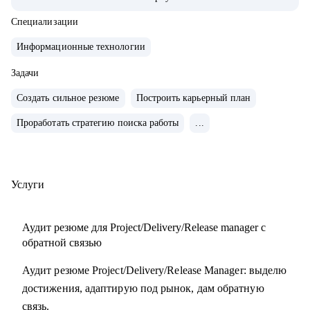
• Обучение и сертификаты:
• 2024 — ITSM. Основы управления ИТ-услугами
Специализации
• 2023 — «Поколение Python: курс для продвинутых»
Информационные технологии
• 2022 — «Поколение Python: курс для начинающих»
• 2021 — Kanban System Design, Professional Scrum Master
Задачи
Создать сильное резюме
Построить карьерный план
С чем помогу:
Проработать стратегию поиска работы
...
• Аудит резюме для Project / Delivery / Release Manager
• Карьерный трек и цель
• Подготовка к собеседованиям
• Переход в управление из разработки / аналитики /
Услуги
тестирования
Аудит резюме для Project/Delivery/Release manager с
Кому могу помочь:
обратной связью
• Project / Delivery / Release менеджерам, которые хотят
Аудит резюме Project/Delivery/Release Manager: выделю
усилить резюме, поднять отклики и двигаться к более
достижения, адаптирую под рынок, дам обратную
сильным компаниям.
связь.
• Системным и продуктовым аналитикам, разработчикам и