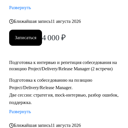
тестировщикам, которые планируют переход в управление
Развернуть
проектами или релизами.
• Тимлидам и начинающим менеджерам, которым нужен
Ближайшая запись
11 августа 2026
внешний взгляд на резюме, карьерный трек и точки роста.
4 000
₽
• IT-специалистам, которые хотят системно подойти к
Записаться
карьере, а не просто “стрелять откликами” в разные
стороны.
Подготовка к интервью и репетиция собеседования на
позицию Project/Delivery/Release Manager (2 встречи)
Подготовка к собеседованию на позицию
Project/Delivery/Release Manager.
Две сессии: стратегия, mock-интервью, разбор ошибок,
поддержка.
Развернуть
Ближайшая запись
11 августа 2026