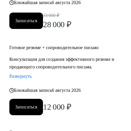
Ближайшая запись
6 августа 2026
• строительство, промышленность, производство
нефтегазовая отрасль;
33 000
₽
• закупки, cнабжение, логистика, ВЭД;
Записаться
28 000
₽
• продажи, HoReCa;
• административное управление;
• HR, психология, образование.
Готовое резюме + сопроводительное письмо
Консультация для создания эффективного резюме и
продающего сопроводительного письма.
Развернуть
Ближайшая запись
6 августа 2026
12 000
₽
Записаться