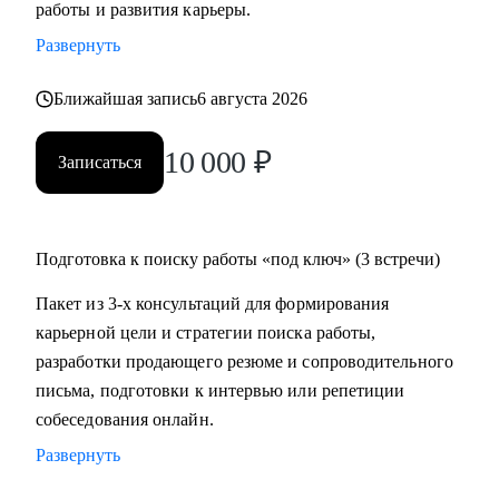
работы и развития карьеры.
время на ее поиск, увеличить поток предложений, выйти
Развернуть
на новый уровень дохода.
• Составить пошаговый план для достижения любой
Ближайшая запись
6 августа 2026
Вашей карьерной цели.
• Провести аудит и составить убедительное резюме, чтобы
10 000
₽
Записаться
в Вас увидели серьезно настроенного и сильного
кандидата.
• За одну консультацию исправить ошибки и устранить
барьеры на пути к работе мечты.
Подготовка к поиску работы «под ключ» (3 встречи)
• Уверенно презентовать свой опыт, показать свое
Пакет из 3-х консультаций для формирования
преимущество перед другими кандидатами.
карьерной цели и стратегии поиска работы,
• Решить любую карьерную задачу (смена профессии,
разработки продающего резюме и сопроводительного
грейда, перерывы в работе, выход из декрета, возраст 45+ и
письма, подготовки к интервью или репетиции
др.)
собеседования онлайн.
Развернуть
Кому могу помочь:
Топ-менеджерам, руководителям и экспертам из отраслей: