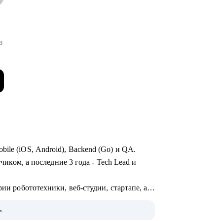
в
ile (iOS, Android), Backend (Go) и QA.
тчиком, а последние 3 года - Tech Lead и
рии робототехники, веб-студии, стартапе, а
OTT и стриминга.
ь
монолит с командой - могу помочь