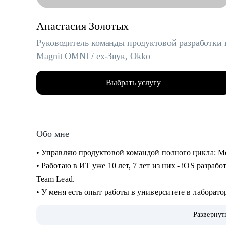
Анастасия Золотых
Руководитель команды продуктовой разработки 
Magnit OMNI / ex-Звук, Okko
Выбрать услугу
Обо мне
• Управляю продуктовой командой полного цикла: Mob
• Работаю в ИТ уже 10 лет, 7 лет из них - iOS разрабо
Team Lead.
• У меня есть опыт работы в университете в лаборато
последние 5 лет - в продуктовых компании в сфере 
Развернут
• На всех проектах работала с легаси и распиливала 