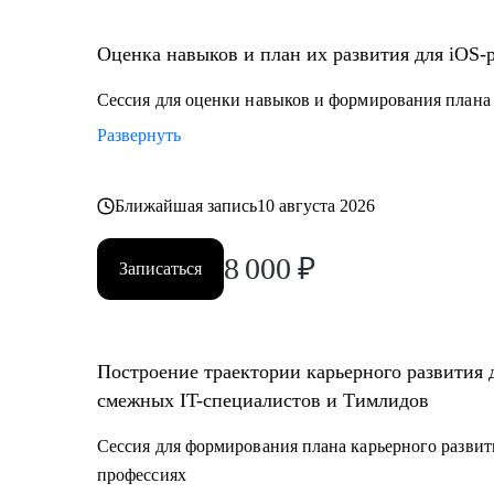
• Juinior и Middle мобильным разработчикам (iOS, An
• Любым IT-специалистам, кто хочет перейти на ру
Оценка навыков и план их развития для iOS-
• IT-лидам, кто недавно стал руководителем, и Proje
• Тестировщикам, аналитикам, Data-инженерам, backe
Сессия для оценки навыков и формирования плана 
Развернуть
Ближайшая запись
10 августа 2026
8 000
₽
Записаться
Построение траектории карьерного развития 
смежных IT-специалистов и Тимлидов
Сессия для формирования плана карьерного развит
профессиях