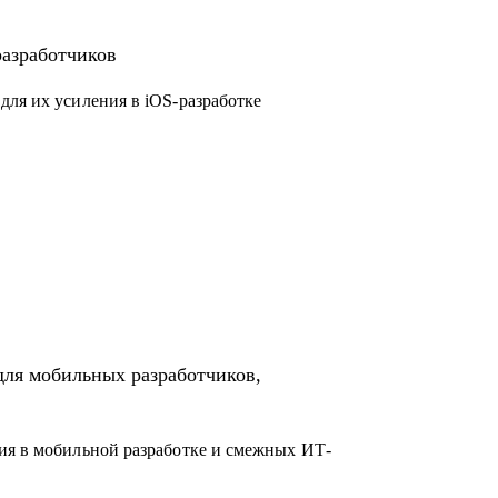
droid)
ководящую должность
разработчиков
ct-менеджерам
nd- и frontend-разработчикам
для их усиления в iOS-разработке
для мобильных разработчиков,
ия в мобильной разработке и смежных ИТ-