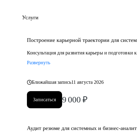
дорабатывал большие корпоративные системы (CRM
Услуги
С чем помогу:
• Составить план профессионального развития
• Разработать понятное резюме
Построение карьерной траектории для систем
• Подготовиться к техническому собеседованию
• Расширить ИТ-кругозор и прокачаться по темам:
Консультация для развития карьеры и подготовки 
- управление требованиями
Развернуть
- интеграция сервисов
- проектирование API
Ближайшая запись
11 августа 2026
- проектирование БД
- декомпозиция системы на микросервисы
9 000
₽
- архитектурные паттерны
Записаться
Кому могу помочь:
• Системным аналитикам
Аудит резюме для системных и бизнес-анали
• Бизнес-аналитикам