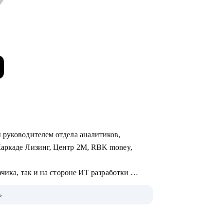
 руководителем отдела аналитиков,
Каркаде Лизинг, Центр 2М, RBK money,
зчика, так и на стороне ИТ разработки
слуги, FinTech-стартапы, информационная
ь
оборудования, логистика и склад.
 системы, чат-боты, BI-системы) и