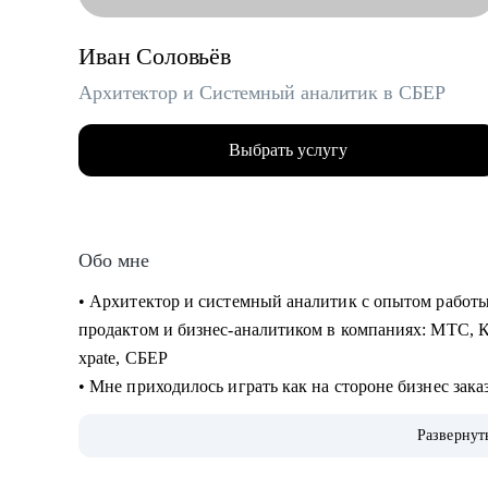
Иван Соловьёв
Архитектор и Системный аналитик в СБЕР
Выбрать услугу
Обо мне
• Архитектор и системный аналитик с опытом работы
продактом и бизнес-аналитиком в компаниях: МТС, 
xpate, СБЕР
• Мне приходилось играть как на стороне бизнес зака
• Сделал ИТ-проекты в разных сферах: банковские у
Развернут
безопасность, управление персоналом, обслуживание 
• Спроектировал несколько систем с нуля (платежные