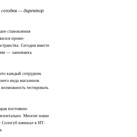
, сегодня — директор
апе становления
авился промо-
странства. Сегодня вместе
ами — занимаюсь
, что каждый сотрудник
него вида магазинов.
т возможность тестировать
орая постоянно
оризонтально. Многие наши
 Сологуб начинал в ИТ-
а.