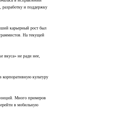
ючалась в исправлении
х, разработку и поддержку
йший карьерный рост был
граммистов. На текущей
е вкуса» не ради нее,
в корпоративную культуру
озиций. Много примеров
перейти в мобильную