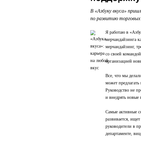
В «Азбуку вкуса» пришл
по развитию торговых
Я работаю в «Азбу
мерчандайзинга ка
мерчандайзинг, тр
со своей командо
организацией нов
Все, что мы делал
может предлагать 
Руководство не пр
и внедрять новые 
Самые активные с
развивается, ищет
руководители в п
департаменте, виц