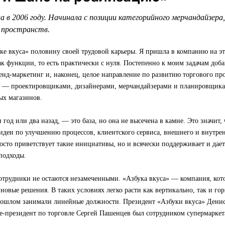
а в 2006 году. Начинала с позиции категорийного мерчандайзера
 пространств.
ке вкуса» половину своей трудовой карьеры. Я пришла в компанию на эт
к функции, то есть практически с нуля. Постепенно к моим задачам доб
енд-маркетинг и, наконец, целое направление по развитию торгового про
й — проектировщиками, дизайнерами, мерчандайзерами и планировщик
ых магазинов.
и год или два назад, — это база, но она не высечена в камне. Это значит
идеи по улучшению процессов, клиентского сервиса, внешнего и внутрен
осто приветствует такие инициативы, но и всячески поддерживает и дае
подходы.
отрудники не остаются незамеченными. «Азбука вкуса» — компания, кот
 новые решения. В таких условиях легко расти как вертикально, так и г
рошлом занимали линейные должности. Президент «Азбуки вкуса» Денис
е-президент по торговле Сергей Пашенцев был сотрудником супермаркет