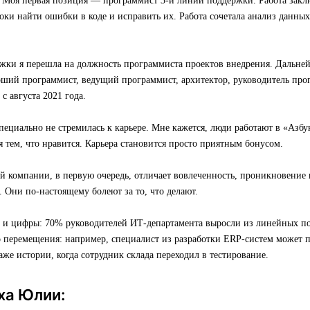
а. Моя первая позиция — программист 3-й линии поддержки. Работа закл
роки найти ошибки в коде и исправить их. Работа сочетала анализ данны
жки я перешла на должность программиста проектов внедрения. Дальне
рший программист, ведущий программист, архитектор, руководитель про
с августа 2021 года.
специально не стремилась к карьере. Мне кажется, люди работают в «Азбук
я тем, что нравится. Карьера становится просто приятным бонусом.
й компании, в первую очередь, отличает вовлеченность, проникновение 
. Они по-настоящему болеют за то, что делают.
 и цифры: 70% руководителей ИТ-департамента выросли из линейных п
о перемещения: например, специалист из разработки ERP-систем может 
даже истории, когда сотрудник склада переходил в тестирование.
ха Юлии: