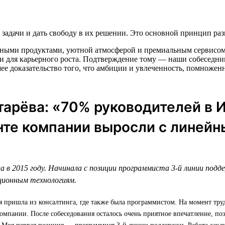
задачи и дать свободу в их решении. Это основной принцип ра
нными продуктами, уютной атмосферой и премиальным сервисом. 
и для карьерного роста. Подтверждение тому — наши собеседник
ее доказательство того, что амбиции и увлеченность, помножен
арёва: «70% руководителей в 
те компании выросли с линейн
а в 2015 году. Начинала с позиции программиста 3-й линии подд
ционным технологиям.
я пришла из консалтинга, где также была программистом. На момент тру
омпании. После собеседования осталось очень приятное впечатление, по