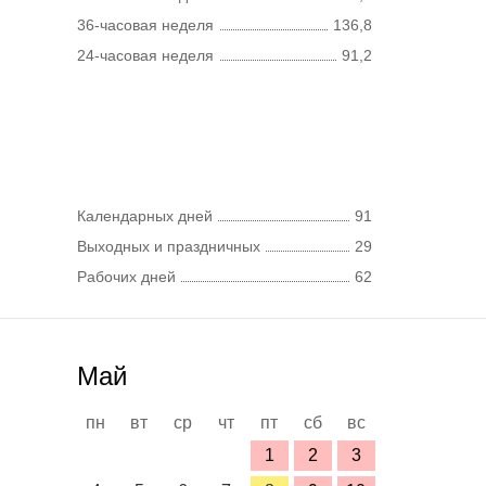
36-часовая неделя
136,8
24-часовая неделя
91,2
Календарных дней
91
Выходных и праздничных
29
Рабочих дней
62
Май
пн
вт
ср
чт
пт
сб
вс
1
2
3