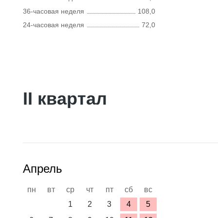
36-часовая неделя
108,0
24-часовая неделя
72,0
II квартал
Апрель
пн
вт
ср
чт
пт
сб
вс
1
2
3
4
5