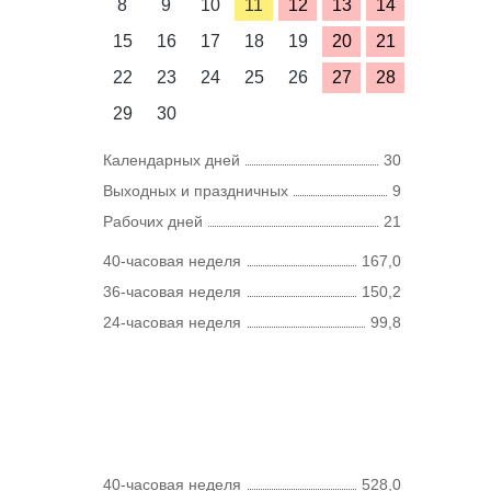
8
9
10
11
12
13
14
15
16
17
18
19
20
21
22
23
24
25
26
27
28
29
30
Календарных дней
30
Выходных и праздничных
9
Рабочих дней
21
40-часовая неделя
167,0
36-часовая неделя
150,2
24-часовая неделя
99,8
40-часовая неделя
528,0