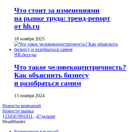
Что стоит за изменениями
на рынке труда: тренд-репорт
от hh.ru
18 ноября 2025
HR-беседы
Что такое человеко­центричность?
Как объяснить бизнесу
и разобраться самим
13 ноября 2024
Новости компаний
Новости рынка
1
2
3
4
5
6
7
8
9
10
11
...
47
дальше
HeadHunter
Размещение вакансий