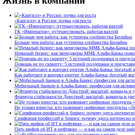
Жизнь в компании
«Каргилл» в России: почва для роста
ГК «Император»: путешествовать, работая вахтой
Больше чем работа: как устроены сообщества Билайна
Немалый бизнес: как менеджеры ММБ Альфа-Банка помо
Помощь не по скрипту: 5 историй поддержки и представ
Как работают в контакт-центре Альфа-Банка: богатый жи
Мобильный банкир в Альфа-Банке: профессия для актив
Формула стабильности Донстрой: масштаб, команда и уве
Не только юристы: кто развивает цифровые продукты «Ле
Симфония профессий в Sminex: почему здесь интересно н
Пять мифов об ИТ в нефтянке — и как на самом деле работ