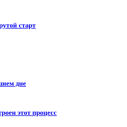
рутой старт
шнем дне
роен этот процесс