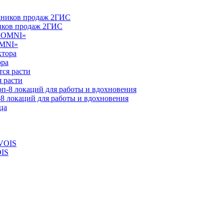
ников продаж 2ГИС
OMNI»
ора
 расти
-8 локаций для работы и вдохновения
OIS