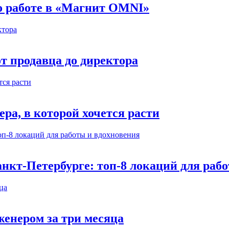
 о работе в «Магнит OMNI»
т продавца до директора
а, в которой хочется расти
нкт-Петербурге: топ-8 локаций для раб
енером за три месяца