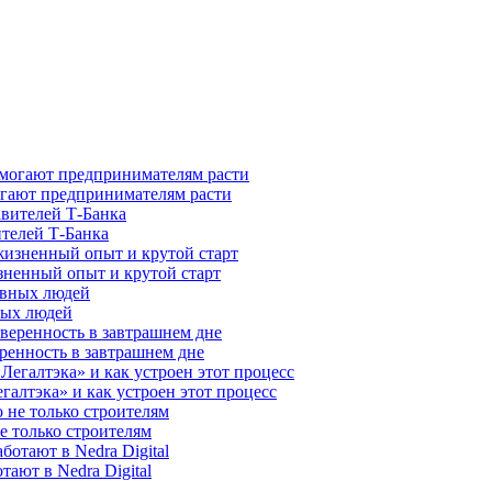
гают предпринимателям расти
ителей Т-Банка
зненный опыт и крутой старт
ных людей
ренность в завтрашнем дне
галтэка» и как устроен этот процесс
е только строителям
ают в Nedra Digital