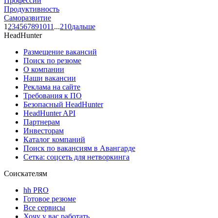
Профессии
Продуктивность
Саморазвитие
1
2
3
4
5
6
7
8
9
10
11
...
210
дальше
HeadHunter
Размещение вакансий
Поиск по резюме
О компании
Наши вакансии
Реклама на сайте
Требования к ПО
Безопасный HeadHunter
HeadHunter API
Партнерам
Инвесторам
Каталог компаний
Поиск по вакансиям в Авангарде
Сетка: соцсеть для нетворкинга
Соискателям
hh PRO
Готовое резюме
Все сервисы
Хочу у вас работать