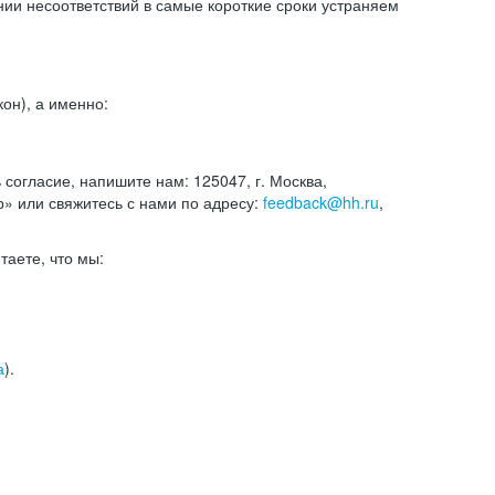
и несоответствий в самые короткие сроки устраняем
он), а именно:
ь согласие, напишите нам: 125047, г. Москва,
р» или свяжитесь с нами по адресу:
feedback@hh.ru
,
итаете, что мы:
а
).