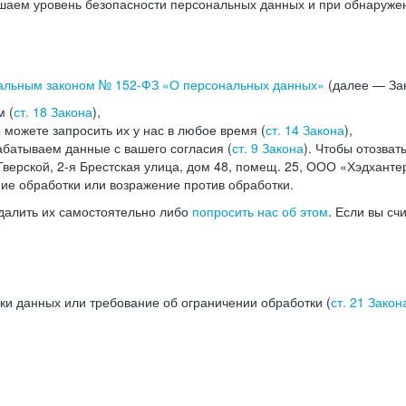
аем уровень безопасности персональных данных и при обнаружени
альным законом №
152-ФЗ
«О персональных данных»
(далее — Зак
м (
ст. 18 Закона
),
можете запросить их у нас в любое время (
ст. 14 Закона
),
абатываем данные с вашего согласия (
ст. 9 Закона
). Чтобы отозват
верской, 2-я Брестская улица, дом 48, помещ. 25, ООО «Хэдханте
ние обработки или возражение против обработки.
далить их самостоятельно либо
попросить нас об этом
. Если вы сч
ки данных или требование об ограничении обработки (
ст. 21 Закон