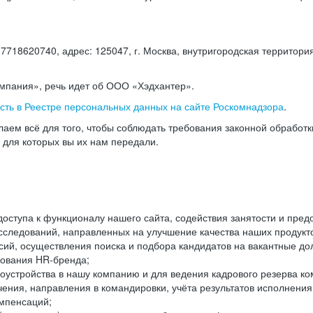
18620740, адрес: 125047, г. Москва, внутригородская территория
омпания», речь идет об ООО «Хэдхантер».
есть в Реестре персональных данных на сайте Роскомнадзора
.
аем всё для того, чтобы соблюдать требования законной обработ
, для которых вы их нам передали.
ступа к функционалу нашего сайта, содействия занятости и пред
следований, направленных на улучшение качества наших продуктов
ий, осуществления поиска и подбора кандидатов на вакантные дол
ования HR-бренда;
оустройства в нашу компанию и для ведения кадрового резерва ко
чения, направления в командировки, учёта результатов исполнени
омпенсаций;