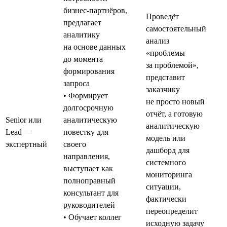
бизнес-партнёров,
Проведёт
предлагает
самостоятельный
аналитику
анализ
на основе данных
«проблемы
до момента
за проблемой»,
формирования
представит
запроса
заказчику
• Формирует
не просто новый
долгосрочную
отчёт, а готовую
Senior или
аналитическую
аналитическую
Lead —
повестку для
модель или
экспертный
своего
дашборд для
направления,
системного
выступает как
мониторинга
полноправный
ситуации,
консультант для
фактически
руководителей
переопределит
• Обучает коллег
исходную задачу