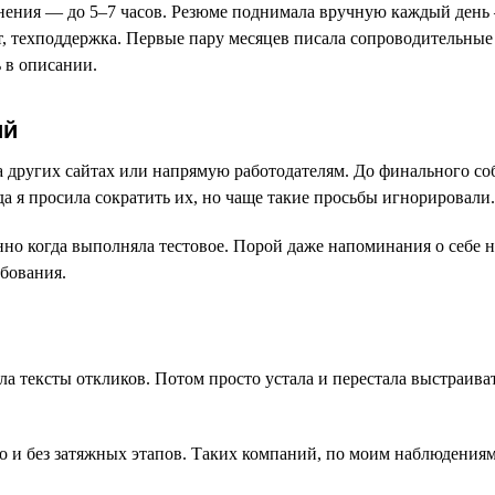
ьнения — до 5–7 часов. Резюме поднимала вручную каждый день 
, техподдержка. Первые пару месяцев писала сопроводительные
 в описании.
ий
на других сайтах или напрямую работодателям. До финального со
а я просила сократить их, но чаще такие просьбы игнорировали.
но когда выполняла тестовое. Порой даже напоминания о себе н
ебования.
ла тексты откликов. Потом просто устала и перестала выстраив
ро и без затяжных этапов. Таких компаний, по моим наблюдения