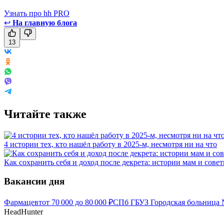
Узнать про hh PRO
↩
На главную блога
13
Читайте также
4 истории тех, кто нашёл работу в 2025-м, несмотря ни на что
Как сохранить себя и доход после декрета: истории мам и сове
Вакансии дня
Фармацевт
от
70 000
до
80 000
₽
СПб ГБУЗ Городская больница 
HeadHunter