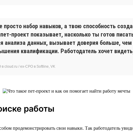
е просто набор навыков, а твою способность созд
 пет-проект показывает, насколько ты готов писа
я анализа данных, вызывает доверия больше, чем
ышения квалификации. Работодатель хочет видеть,
 cloud.ru / ex-CPO в Softline, VK
оиске работы
особом продемонстрировать свои навыки. Так работодатель увидит