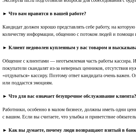
Эксперты hh.ru подготовили вопросы для собеседования с буду
► Что вам нравится в вашей работе?
Кандидат должен хорошо представлять себе работу, на которую
количеству информации, общению с потоком людей и помощи 
► Клиент недоволен купленным у вас товаром и высказывае
Общение с клиентами — неотъемлемая часть работы кассира. И
покупатели скандалят из-за неверных ценников, отсутствия нуж
«отдуваться» кассиру. Поэтому ответ кандидата очень важен. 
или поддастся эмоциям.
► Что для вас означает безупречное обслуживание клиента
Работники, особенно в малом бизнесе, должны иметь одни ценн
с вашим. Если вы считаете, что улыбка и приветствие обязатель
► Как вы думаете, почему люди возвращают взятый в банк