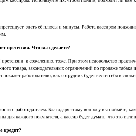
щим кассиром. Используйте их, чтобы понять, подходит ли вам к
 претендует, знать её плюсы и минусы. Работа кассиром подход
им.
т претензии. Что вы сделаете?
 претензии, к сожалению, тоже. При этом недовольство практиче
ного товара, законодательных ограничений по продаже табака и а
Он покажет работодателю, как сотрудник будет вести себя в сло
?
ости с работодателем. Благодаря этому вопросу вы поймёте, как
ны для каждого покупателя, а кассир будет думать, что это излиш
е кредит?