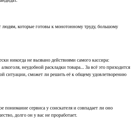
андидат.
ит людям, которые готовы к монотонному труду, большому
ски никогда не вызвано действиями самого кассира:
лкоголя, неудобной раскладки товара... За всё это приходится
жной ситуации, сможет ли решить её к общему удовлетворению
ое понимание сервиса у соискателя и совпадает ли оно
ество, долго он у вас не проработает.