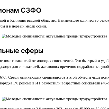
гионам СЗФО
ской и Калининградской областях. Наименьшее количество рез
ом и в первый месяц осени.
льные сферы
езюме и вакансий от молодых соискателей. Это быстрый и удобн
дходят для соискателей, желающих временно подработать с удо
%). Среди начинающих специалистов в этой области чаще всего
орядка 1% резюме в ИТ разместили возрастные соискатели (40–5
х специалистов за 3-й квартал 2021 года (от 45 000 до 52 000 