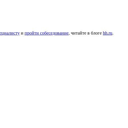
ециалисту
и
пройти собеседование
, читайте в блоге
hh.ru
.