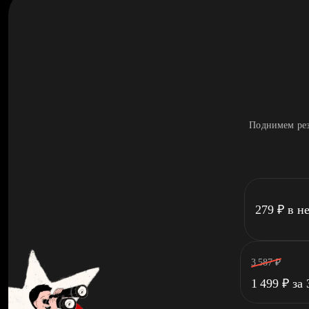
Поднимем рез
279
₽
в н
3 587
₽
1 499
₽
за 