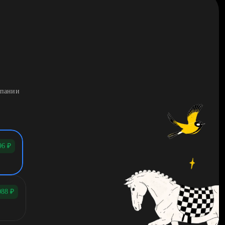
мпании
96
₽
088
₽