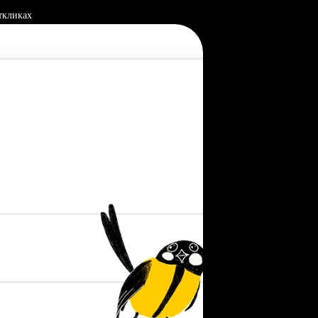
ткликах