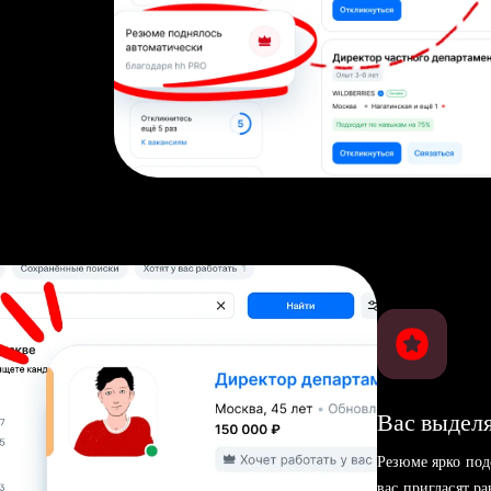
Вас выделя
Резюме ярко под
вас пригласят р