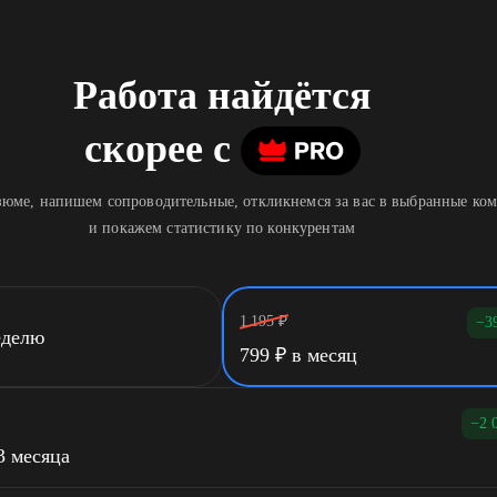
Работа найдётся
скорее
c
юме, напишем сопроводительные, откликнемся за вас в выбранные ко
и покажем статистику по конкурентам
1 195
₽
−3
еделю
799
₽
в месяц
−2 
3 месяца