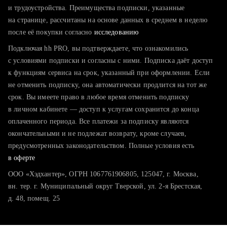
тратите много времени на поиск и вручную поднимаете
и трудоустройства. Преимущества подписки, указанные
резюме
на странице, рассчитаны на основе данных в среднем в неделю
после её покупки согласно
хотите сравнить себя с конкурентами и оценить шансы
исследованию
Подключая hh PRO, вы подтверждаете, что ознакомились
с условиями подписки и согласны с ними. Подписка даёт доступ
к функциям сервиса на срок, указанный при оформлении. Если
не отменить подписку, она автоматически продлится на тот же
срок. Вы имеете право в любое время отменить подписку
в личном кабинете — доступ к услугам сохранится до конца
оплаченного периода. Все платежи за подписку являются
окончательными и не подлежат возврату, кроме случаев,
предусмотренных законодательством. Полные условия есть
в оферте
ООО «Хэдхантер», ОГРН 1067761906805, 125047, г. Москва,
вн. тер. г. Муниципальный округ Тверской, ул. 2-я Брестская,
д. 48, помещ. 25